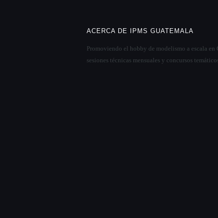
ACERCA DE IPMS GUATEMALA
Promoviendo el hobby de modelismo a escala en
sesiones técnicas mensuales y concursos temáticos