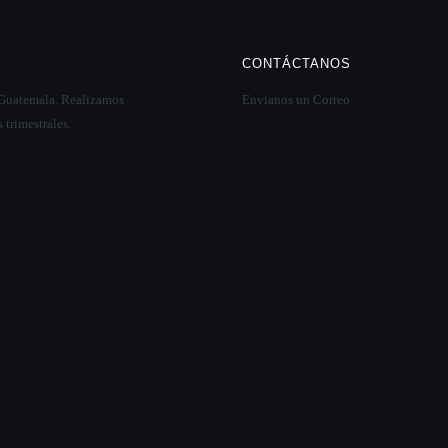
CONTÁCTANOS
 Guatemala. Realizamos
Envianos un Correo
 trimestrales.