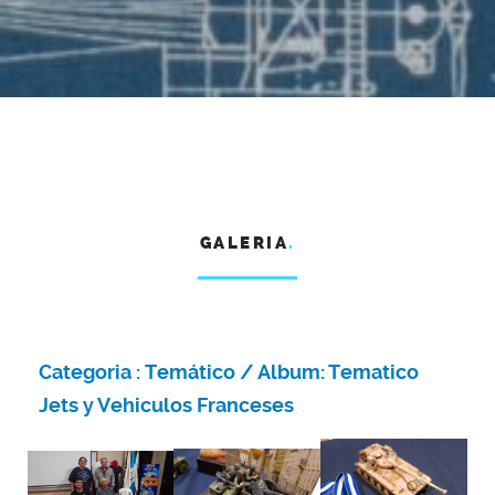
GALERIA
.
Categoria :
Temático
/ Album:
Tematico
Jets y Vehiculos Franceses