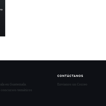
CONTÁCTANOS
ala en Guatemala.
Envianos un Correo
y concursos temáticos