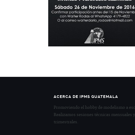
ACERCA DE IPMS GUATEMALA
Promoviendo el hobby de modelismo a esc
Realizamos sesiones técnicas mensuales 
trimestrales.