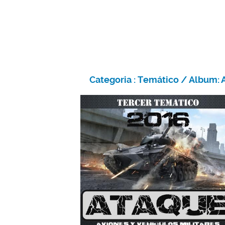
Categoria :
Temático
/ Album: